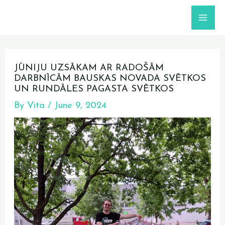
Skip
MA
to
content
ME
Post
navigation
JŪNIJU UZSĀKAM AR RADOŠĀM
DARBNĪCĀM BAUSKAS NOVADA SVĒTKOS
UN RUNDĀLES PAGASTA SVĒTKOS
By
Vita
/
June 9, 2024