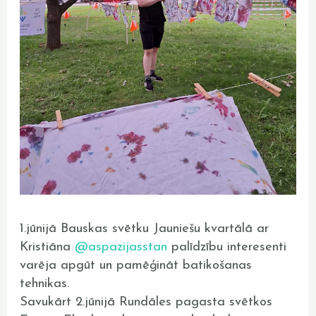
1.jūnijā Bauskas svētku Jauniešu kvartālā ar
Kristiāna
@aspazijasstan
palīdzību interesenti
varēja apgūt un pamēģināt batikošanas
tehnikas.
Savukārt 2.jūnijā Rundāles pagasta svētkos