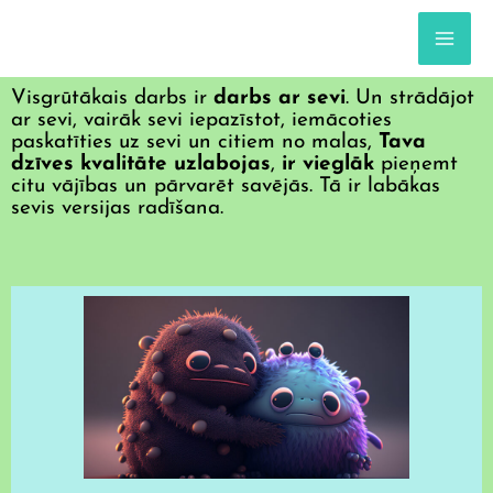
Skip
to
content
MA
ME
Visgrūtākais darbs ir
darbs ar sevi
. Un strādājot
ar sevi, vairāk sevi iepazīstot, iemācoties
paskatīties uz sevi un citiem no malas,
Tava
dzīves kvalitāte uzlabojas
,
ir vieglāk
pieņemt
citu vājības un pārvarēt savējās. Tā ir labākas
sevis versijas radīšana.