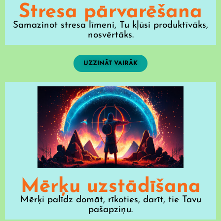
Stresa pārvarēšana
Samazinot stresa līmeni, Tu kļūsi produktīvāks,
nosvērtāks.
UZZINĀT VAIRĀK
Mērķu uzstādīšana
Mērķi palīdz domāt, rīkoties, darīt, tie Tavu
pašapziņu.