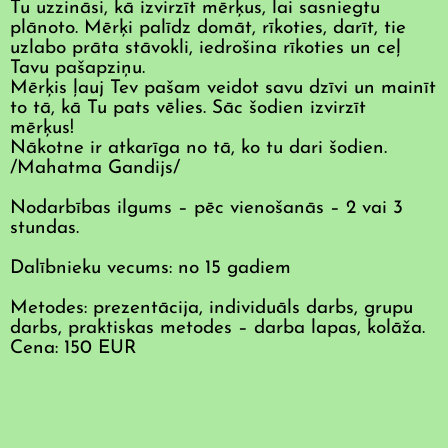
Tu uzzināsi, kā izvirzīt mērķus, lai sasniegtu
plānoto. Mērķi palīdz domāt, rīkoties, darīt, tie
uzlabo prāta stāvokli, iedrošina rīkoties un ceļ
Tavu pašapziņu.
Mērķis ļauj Tev pašam veidot savu dzīvi un mainīt
to tā, kā Tu pats vēlies. Sāc šodien izvirzīt
mērķus!
Nākotne ir atkarīga no tā, ko tu dari šodien.
/Mahatma Gandijs/
Nodarbības ilgums – pēc vienošanās – 2 vai 3
stundas.
Dalībnieku vecums: no 15 gadiem
Metodes: prezentācija, individuāls darbs, grupu
darbs, praktiskas metodes – darba lapas, kolāža.
Cena: 150 EUR