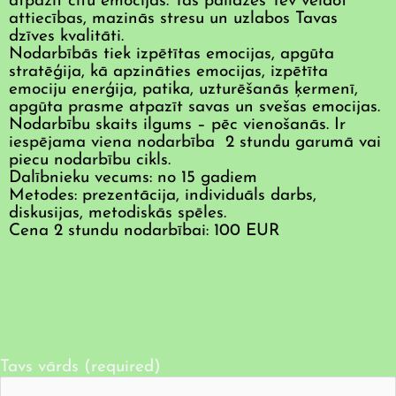
atpazīt citu emocijas. Tas palīdzēs Tev veidot
attiecības, mazinās stresu un uzlabos Tavas
dzīves kvalitāti.
Nodarbībās tiek izpētītas emocijas, apgūta
stratēģija, kā apzināties emocijas, izpētīta
emociju enerģija, patika, uzturēšanās ķermenī,
apgūta prasme atpazīt savas un svešas emocijas.
Nodarbību skaits ilgums – pēc vienošanās. Ir
iespējama viena nodarbība 2 stundu garumā vai
piecu nodarbību cikls.
Dalībnieku vecums: no 15 gadiem
Metodes: prezentācija, individuāls darbs,
diskusijas, metodiskās spēles.
Cena 2 stundu nodarbībai: 100 EUR
Tavs vārds (required)