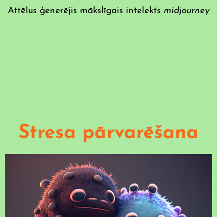
Attēlus ģenerējis mākslīgais intelekts
midjourney
Stresa pārvarēšana