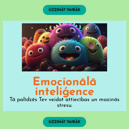
UZZINĀT VAIRĀK
Emocionālā
inteliģence
Tā palīdzēs Tev veidot attiecības un mazinās
stresu.
UZZINĀT VAIRĀK