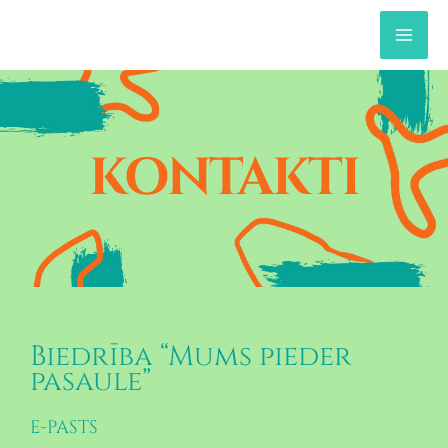
Skip
to
content
MA
ME
KONTAKTI
Biedrība “Mums pieder
pasaule”
E-PASTS