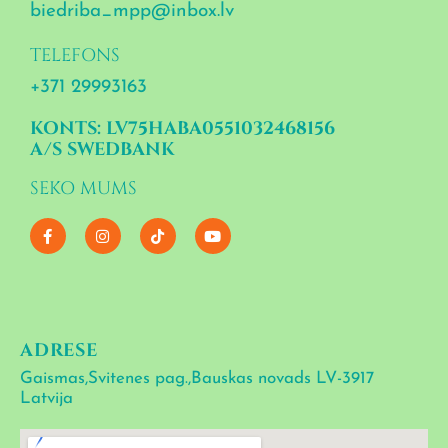
biedriba_mpp@inbox.lv
TELEFONS
+371 29993163
KONTS: LV75HABA0551032468156
A/S SWEDBANK
SEKO MUMS
F
I
T
Y
a
n
i
o
c
s
k
u
e
t
t
t
b
a
o
u
o
g
k
b
o
r
e
k
a
-
m
ADRESE
f
Gaismas,Svitenes pag.,Bauskas novads LV-3917
Latvija