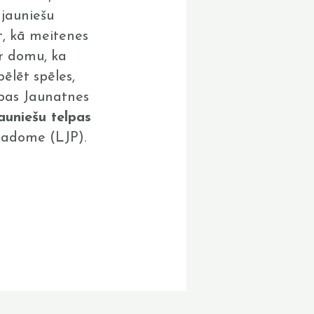
 jauniešu
t, kā meitenes
ar domu, ka
ēlēt spēles,
opas Jaunatnes
auniešu telpas
 padome (LJP).