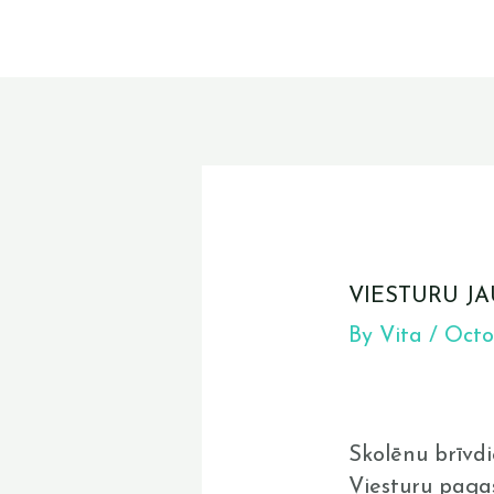
Skip
to
content
Post
navigation
VIESTURU JA
By
Vita
/
Octo
Skolēnu brīvdi
Viesturu pagas