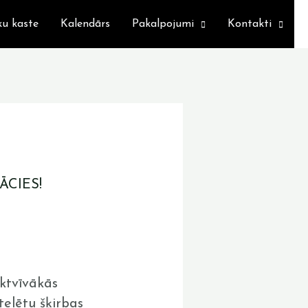
ku kaste
Kalendārs
Pakalpojumi
Kontakti
ĀCIES!
aktvīvākās
telētu šķirbas