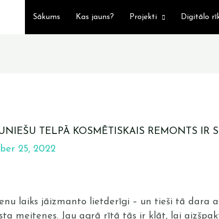
Sākums
Kas jauns?
Projekti
Digitālo rī
UNIEŠU TELPĀ KOSMĒTISKAIS REMONTS IR S
ber 25, 2022
enu laiks jāizmanto lietderīgi – un tieši tā dara 
ta meitenes. Jau agrā rītā tās ir klāt, lai aizšpak