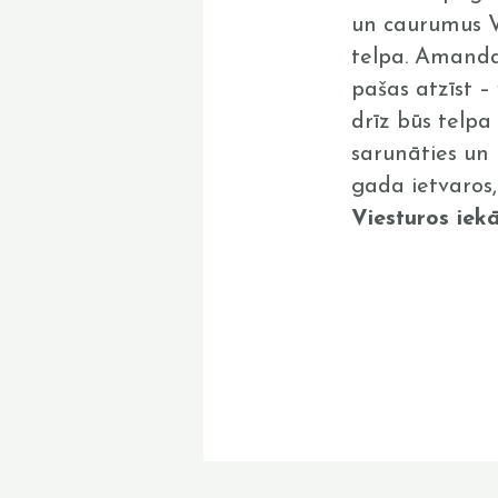
un caurumus Vi
telpa. Amanda
pašas atzīst –
drīz būs telpa
sarunāties un 
gada ietvaros,
Viesturos iek