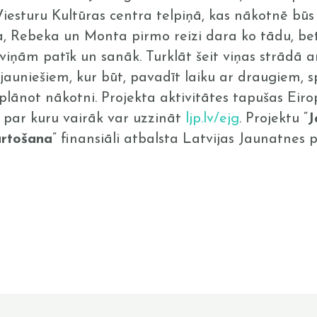
esturu Kultūras centra telpiņā, kas nākotnē būs
, Rebeka un Monta pirmo reizi dara ko tādu, be
 viņām patīk un sanāk. Turklāt šeit viņas strādā 
 jauniešiem, kur būt, pavadīt laiku ar draugiem, sp
plānot nākotni. Projekta aktivitātes tapušas Eir
 par kuru vairāk var uzzināt
ljp.lv/ejg
. Projektu “
J
ārtošana
” finansiāli atbalsta Latvijas Jaunatnes