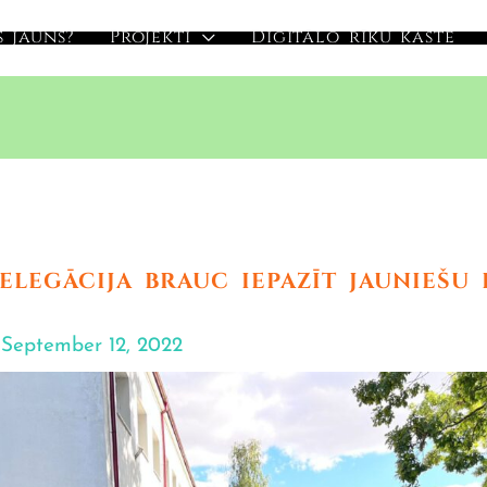
s jauns?
Projekti
Digitālo rīku kaste
ELEGĀCIJA BRAUC IEPAZĪT JAUNIEŠU 
/
September 12, 2022