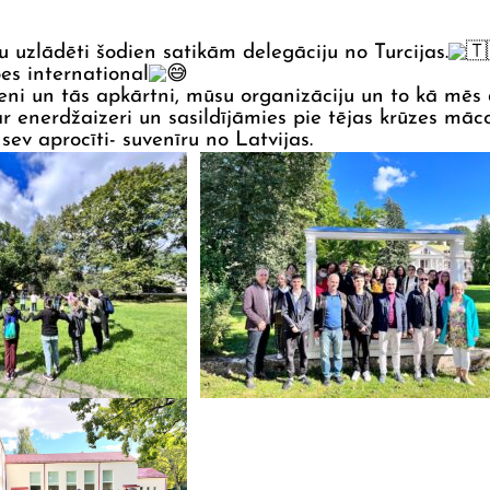
u uzlādēti šodien satikām delegāciju no Turcijas.
s international
eni un tās apkārtni, mūsu organizāciju un to kā mēs
 enerdžaizeri un sasildījāmies pie tējas krūzes māco
sev aprocīti- suvenīru no Latvijas.