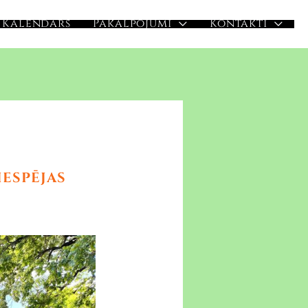
Kalendārs
Pakalpojumi
Kontakti
IESPĒJAS