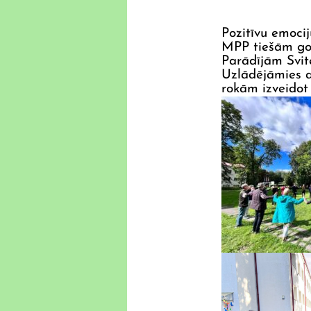
Pozitīvu emocij
MPP tiešām goe
Parādījām Svit
Uzlādējāmies ar
rokām izveidot 