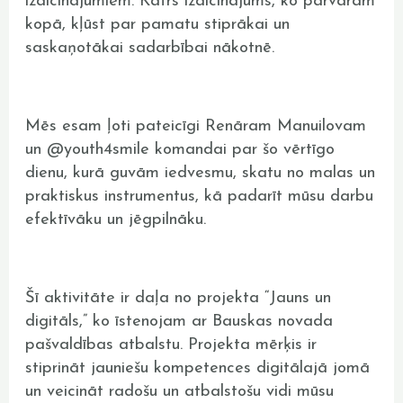
izaicinājumiem. Katrs izaicinājums, ko pārvaram
kopā, kļūst par pamatu stiprākai un
saskaņotākai sadarbībai nākotnē.
Mēs esam ļoti pateicīgi Renāram Manuilovam
un @youth4smile komandai par šo vērtīgo
dienu, kurā guvām iedvesmu, skatu no malas un
praktiskus instrumentus, kā padarīt mūsu darbu
efektīvāku un jēgpilnāku.
Šī aktivitāte ir daļa no projekta “Jauns un
digitāls,” ko īstenojam ar Bauskas novada
pašvaldības atbalstu. Projekta mērķis ir
stiprināt jauniešu kompetences digitālajā jomā
un veicināt radošu un atbalstošu vidi mūsu