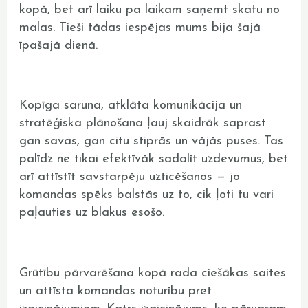
kopā, bet arī laiku pa laikam saņemt skatu no
malas. Tieši tādas iespējas mums bija šajā
īpašajā dienā.
Kopīga saruna, atklāta komunikācija un
stratēģiska plānošana ļauj skaidrāk saprast
gan savas, gan citu stiprās un vājās puses. Tas
palīdz ne tikai efektīvāk sadalīt uzdevumus, bet
arī attīstīt savstarpēju uzticēšanos — jo
komandas spēks balstās uz to, cik ļoti tu vari
paļauties uz blakus esošo.
Grūtību pārvarēšana kopā rada ciešākas saites
un attīsta komandas noturību pret