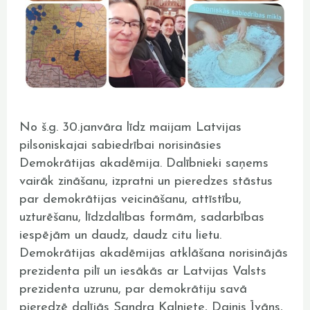
No š.g. 30.janvāra līdz maijam Latvijas
pilsoniskajai sabiedrībai norisināsies
Demokrātijas akadēmija. Dalībnieki saņems
vairāk zināšanu, izpratni un pieredzes stāstus
par demokrātijas veicināšanu, attīstību,
uzturēšanu, līdzdalības formām, sadarbības
iespējām un daudz, daudz citu lietu.
Demokrātijas akadēmijas atklāšana norisinājās
prezidenta pilī un iesākās ar Latvijas Valsts
prezidenta uzrunu, par demokrātiju savā
pieredzē dalījās Sandra Kalniete, Dainis Īvāns,