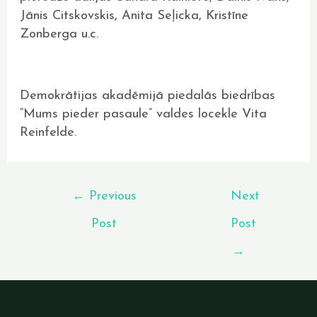
Jānis Citskovskis, Anita Seļicka, Kristīne
Zonberga u.c.
Demokrātijas akadēmijā piedalās biedrības
“Mums pieder pasaule” valdes locekle Vita
Reinfelde.
←
Previous
Next
Post
Post
→