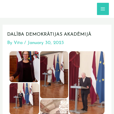
Skip
MA
to
content
ME
Post
navigation
DALĪBA DEMOKRĀTIJAS AKADĒMIJĀ
By
Vita
/
January 30, 2023