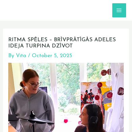
Skip
MA
to
content
ME
Post
navigation
RITMA SPĒLES – BRĪVPRĀTĪGĀS ADELES
IDEJA TURPINA DZĪVOT
By
Vita
/
October 5, 2025