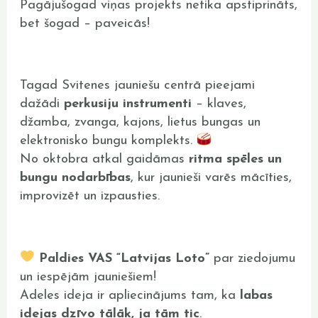
Pagājušogad viņas projekts netika apstiprināts,
bet šogad – paveicās!
Tagad Svitenes jauniešu centrā pieejami
dažādi
perkusiju instrumenti
– klaves,
džamba, zvanga, kajons, lietus bungas un
elektronisko bungu komplekts.
No oktobra atkal gaidāmas
ritma spēles un
bungu nodarbības
, kur jaunieši varēs mācīties,
improvizēt un izpausties.
Paldies VAS “Latvijas Loto”
par ziedojumu
un iespējām jauniešiem!
Adeles ideja ir apliecinājums tam, ka
labas
idejas dzīvo tālāk, ja tām tic
.