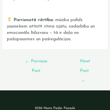
Pievienotā vērtība:
mūzika palīdz
jauniešiem attīstīt ritma izjūtu, sadarbību un
emocionālo līdzsvaru – tā ir daļa no
pašizpausmes un pašregulācijas.
←
Previous
Next
Post
Post
→
2026 Mums Pieder Pasaule