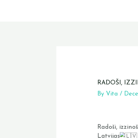
Skip
to
content
Post
navigation
RADOŠI, IZZ
By
Vita
/
Dece
Radoši, izzinoš
Latvijas