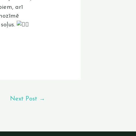
piem, arī
 nozīmē
soļus.
Next Post
→