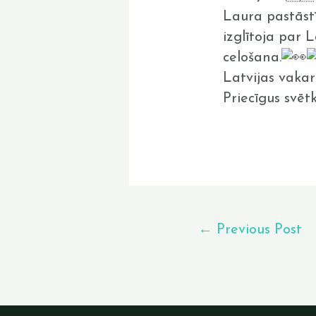
Laura pastāstī
izglītoja par
celošana.
Latvijas vaka
Priecīgus svētk
←
Previous Post