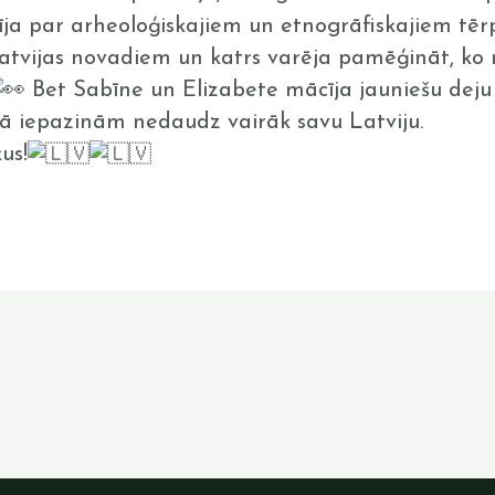
ja par arheoloģiskajiem un etnogrāfiskajiem tēr
 Latvijas novadiem un katrs varēja pamēģināt, ko
Bet Sabīne un Elizabete mācīja jauniešu deju 
rā iepazinām nedaudz vairāk savu Latviju.
us!