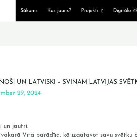
Sākums
Kas jauns?
Projekti
Digitālo rī
INOŠI UN LATVISKI – SVINAM LATVIJAS SVĒT
mber 29, 2024
i un jautri.
vakarā Vita parādīja, kā izgatavot savu svētku p