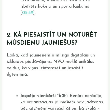
neatlaidībai, Rundāles novadā tika
izbūvēts hokeja un sporta laukums
[
05:59
].
2. KĀ PIESAISTĪT UN NOTURĒT
MŪSDIENU JAUNIEŠUS?
Laikā, kad jauniešiem ir milzīgs digitālais un
izklaides piedāvājums, NVO meklē unikālus
veidus, kā viņus ieinteresēt un iesaistīt
ilgtermiņā:
Iespēja vienkārši “būt”:
Renārs norādīja,
ka organizācijās jauniešiem nav jādzenas
pēc atzīmēm vai rezultātiem kā skolā –