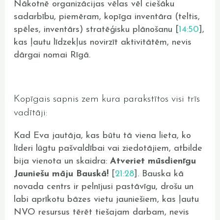
Nākotnē organizācijas vēlas vēl ciešāku
sadarbību, piemēram, kopīga inventāra (teltis,
spēles, inventārs) stratēģisku plānošanu [
14:50
],
kas ļautu līdzekļus novirzīt aktivitātēm, nevis
dārgai nomai Rīgā.
Kopīgais sapnis zem kura parakstītos visi trīs
vadītāji:
Kad Eva jautāja, kas būtu tā viena lieta, ko
līderi lūgtu pašvaldībai vai ziedotājiem, atbilde
bija vienota un skaidra:
Atveriet mūsdienīgu
Jauniešu māju Bauskā!
[
21:28
]. Bauska kā
novada centrs ir pelnījusi pastāvīgu, drošu un
labi aprīkotu bāzes vietu jauniešiem, kas ļautu
NVO resursus tērēt tiešajam darbam, nevis