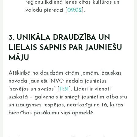
reģionu ikdienā ienes citas kultūras un
valodu pieredzi [
09:02
].
3. UNIKĀLA DRAUDZĪBA UN
LIELAIS SAPNIS PAR JAUNIEŠU
MĀJU
Atšķirībā no daudzām citām jomām, Bauskas
novada jauniešu NVO nedala jauniešus
“savējos un svešos” [
11:31
]. Līderi ir vienoti
uzskatā – galvenais ir sniegt jaunietim atbalstu
un izaugsmes iespējas, neatkarīgi no tā, kuras
biedrības pasākumu viņš apmeklē.