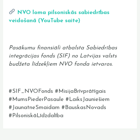
NVO loma pilsoniskās sabiedrības
veidošanā (YouTube saite)
Pasākumu finansiāli atbalsta Sabiedrības
integrācijas fonds (SIF) no Latvijas valsts
budžeta līdzekļiem NVO fonda ietvaros.
#SIF_NVOFonds #MisijaBrīvprātīgais
#MumsPiederPasaule #LaiksJauniešiem
#JaunatneSmaidam #BauskasNovads
#PilsoniskāLīdzdalība