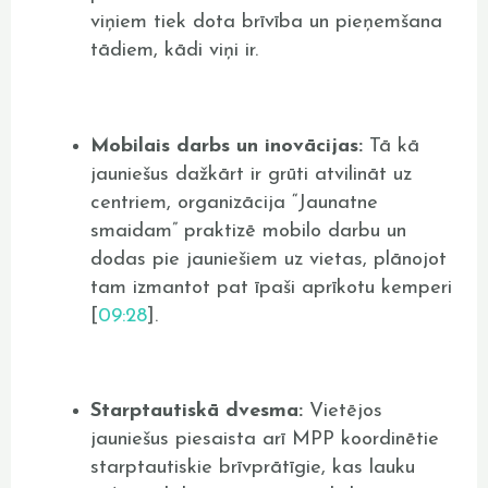
viņiem tiek dota brīvība un pieņemšana
tādiem, kādi viņi ir.
Mobilais darbs un inovācijas:
Tā kā
jauniešus dažkārt ir grūti atvilināt uz
centriem, organizācija “Jaunatne
smaidam” praktizē mobilo darbu un
dodas pie jauniešiem uz vietas, plānojot
tam izmantot pat īpaši aprīkotu kemperi
[
09:28
].
Starptautiskā dvesma:
Vietējos
jauniešus piesaista arī MPP koordinētie
starptautiskie brīvprātīgie, kas lauku