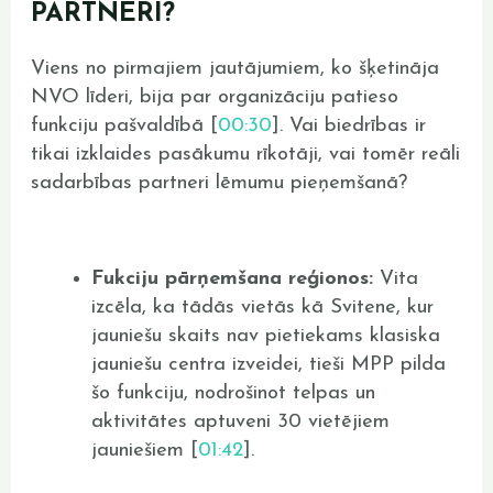
PARTNERI?
Viens no pirmajiem jautājumiem, ko šķetināja
NVO līderi, bija par organizāciju patieso
funkciju pašvaldībā [
00:30
]. Vai biedrības ir
tikai izklaides pasākumu rīkotāji, vai tomēr reāli
sadarbības partneri lēmumu pieņemšanā?
Fukciju pārņemšana reģionos:
Vita
izcēla, ka tādās vietās kā Svitene, kur
jauniešu skaits nav pietiekams klasiska
jauniešu centra izveidei, tieši MPP pilda
šo funkciju, nodrošinot telpas un
aktivitātes aptuveni 30 vietējiem
jauniešiem [
01:42
].