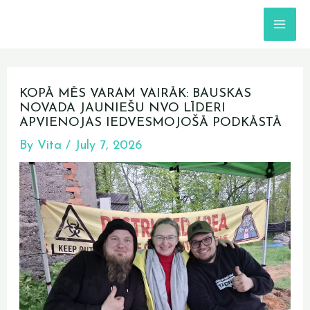
Skip
MA
to
content
ME
Post
navigation
KOPĀ MĒS VARAM VAIRĀK: BAUSKAS
NOVADA JAUNIEŠU NVO LĪDERI
APVIENOJAS IEDVESMOJOŠĀ PODKĀSTĀ
By
Vita
/
July 7, 2026