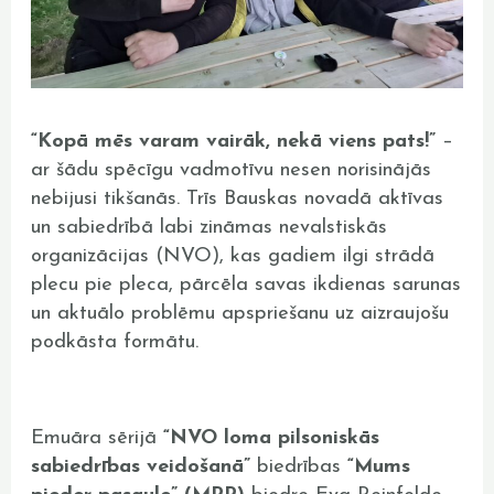
“Kopā mēs varam vairāk, nekā viens pats!”
–
ar šādu spēcīgu vadmotīvu nesen norisinājās
nebijusi tikšanās. Trīs Bauskas novadā aktīvas
un sabiedrībā labi zināmas nevalstiskās
organizācijas (NVO), kas gadiem ilgi strādā
plecu pie pleca, pārcēla savas ikdienas sarunas
un aktuālo problēmu apspriešanu uz aizraujošu
podkāsta formātu.
Emuāra sērijā
“NVO loma pilsoniskās
sabiedrības veidošanā”
biedrības
“Mums