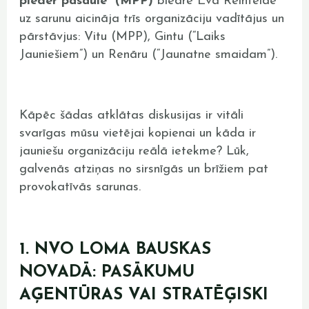
pieder pasaule” (MPP)
biedre Eva Reinfelde
uz sarunu aicināja trīs organizāciju vadītājus un
pārstāvjus: Vitu (MPP), Gintu (“Laiks
Jauniešiem”) un Renāru (“Jaunatne smaidam”).
Kāpēc šādas atklātas diskusijas ir vitāli
svarīgas mūsu vietējai kopienai un kāda ir
jauniešu organizāciju reālā ietekme? Lūk,
galvenās atziņas no sirsnīgās un brīžiem pat
provokatīvās sarunas.
1. NVO LOMA BAUSKAS
NOVADĀ: PASĀKUMU
AĢENTŪRAS VAI STRATĒĢISKI