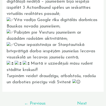
digitālajā nedēļā – jauniešiem bija iespēja
izspēlēt 3 ActionBound spēles un ieskatīties
virtuālās realitātes pasaulē;
Vita vadīja Google rīku digitālās darbnīcas
Bauskas novada jauniešiem;
Pabijām pie Viesturu jauniešiem ar
dazādām radošām aktivitātēm;
Oznur iepazīstināja ar Starptautiskā
brīvprātīgā darba iespējām jauniešus Iecavas
visusskolā un Iecavas jauniešu centrā;
Martā ir uzziedējuši mūsu rudenī
stādītie krokusi!!
Turpinām veidot draudzīgu, atbalstošu, radošu
un darboties priecīgu vidi Svitenē
←
Previous
Next