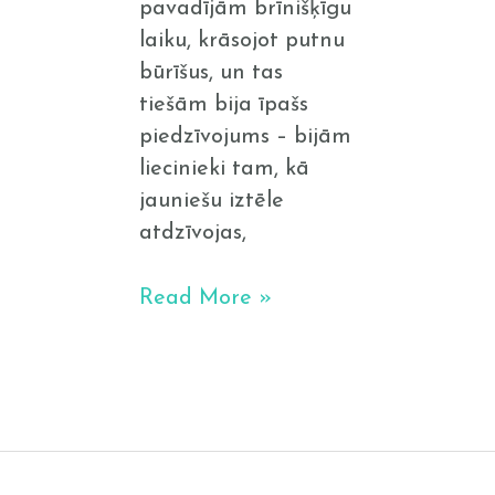
pavadījām brīnišķīgu
laiku, krāsojot putnu
būrīšus, un tas
tiešām bija īpašs
piedzīvojums – bijām
liecinieki tam, kā
jauniešu iztēle
atdzīvojas,
Read More »