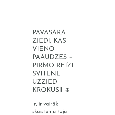
Pavasara
ziedi,
kas
PAVASARA
vieno
ZIEDI, KAS
paaudzes
VIENO
–
PAAUDZES –
pirmo
PIRMO REIZI
reizi
SVITENĒ
Svitenē
UZZIED
uzzied
KROKUSI! 🌷
krokusi!
🌷
Ir, ir vairāk
skaistuma šajā