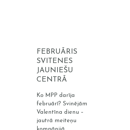
Februāris
Svitenes
jauniešu
FEBRUĀRIS
centrā
SVITENES
JAUNIEŠU
CENTRĀ
Ko MPP darīja
februārī? Svinējām
Valentīna dienu –
jautrā meiteņu
kompānijā