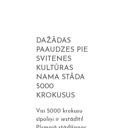
Dažādas
paaudzes
pie
DAŽĀDAS
Svitenes
PAAUDZES PIE
kultūras
SVITENES
nama
KULTŪRAS
stāda
NAMA STĀDA
5000
5000
krokusus
KROKUSUS
Visi 5000 krokusu
sīpoliņi ir iestādīti!
PIrmajā stādīšanas