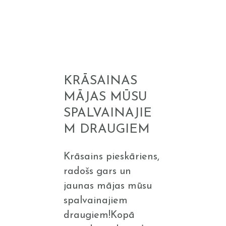
Krāsainas
mājas
mūsu
KRĀSAINAS
spalvainajiem
MĀJAS MŪSU
draugiem
SPALVAINAJIE
M DRAUGIEM
Krāsains pieskāriens,
radošs gars un
jaunas mājas mūsu
spalvainajiem
draugiem!Kopā