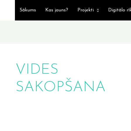
Sākums
Kas jauns?
Projekti
Digitālo rī
VIDES
SAKOPŠANA