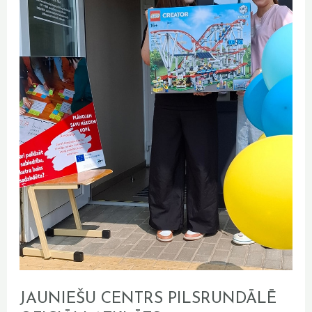
atklāts
starptautiskajā
bērnu
aizsardzības
dienā!
JAUNIEŠU CENTRS PILSRUNDĀLĒ