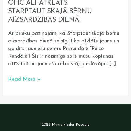
OFICIĀLI ATKLĀTS
STARPTAUTISKAJĀ BĒRNU
AIZSARDZĪBAS DIENĀ!
Ar prieku paziņojam, ka Starptautiskajā bērnu
aizsardzības dienā svinīgi tika atklāts jauns un
gaidīts jauniešu centrs Pilsrundālē “Pulsē
Rundāle”! Šis ir nozīmīgs solis mūsu kopienas
attīstībā un jauniešu atbalstā, piedāvājot […]
Read More »
2026 Mums Pieder Pasaule