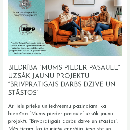
stāstos”
BIEDRĪBA “MUMS PIEDER PASAULE”
UZSĀK JAUNU PROJEKTU
“BRĪVPRĀTĪGAIS DARBS DZĪVĒ UN
STĀSTOS”
Ar lielu prieku un iedvesmu paziņojam, ka
biedrība “Mums pieder pasaule” uzsāk jaunu
projektu “Brīvprātīgais darbs dzīvē un stāstos”.
Mēs ticam, ka jauniešu enerģija, iesaiste un