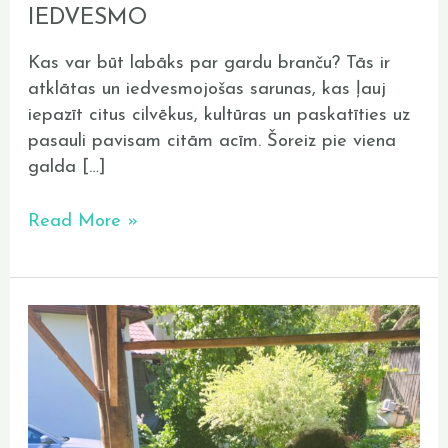
IEDVESMO
Kas var būt labāks par gardu branču? Tās ir
atklātas un iedvesmojošas sarunas, kas ļauj
iepazīt citus cilvēkus, kultūras un paskatīties uz
pasauli pavisam citām acīm. Šoreiz pie viena
galda […]
Read More »
12
putnu
būrīši
un
12
brīvprātīgo