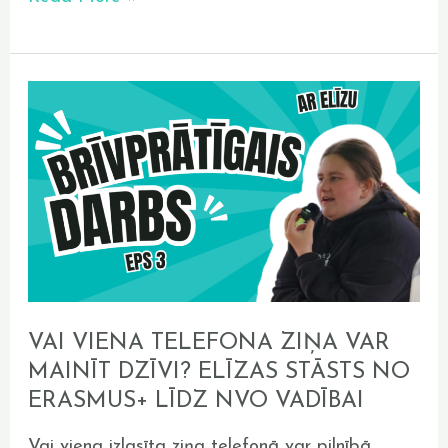
Vai
viena
telefona
ziņa
var
mainīt
dzīvi?
Elīzas
stāsts
no
VAI VIENA TELEFONA ZIŅA VAR
Erasmus+
MAINĪT DZĪVI? ELĪZAS STĀSTS NO
līdz
ERASMUS+ LĪDZ NVO VADĪBAI
NVO
vadībai
Vai viena izlasīta ziņa telefonā var pilnībā