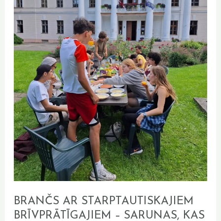
kas
iedvesmo
BRANČS AR STARPTAUTISKAJIEM
BRĪVPRĀTĪGAJIEM – SARUNAS, KAS