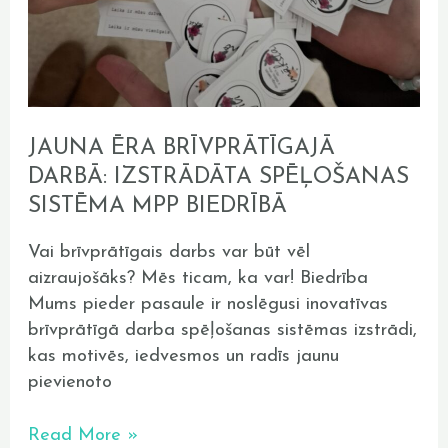
JAUNA ĒRA BRĪVPRĀTĪGAJĀ
DARBĀ: IZSTRĀDĀTA SPĒĻOŠANAS
SISTĒMA MPP BIEDRĪBĀ
Vai brīvprātīgais darbs var būt vēl
aizraujošāks? Mēs ticam, ka var! Biedrība
Mums pieder pasaule ir noslēgusi inovatīvas
brīvprātīgā darba spēļošanas sistēmas izstrādi,
kas motivēs, iedvesmos un radīs jaunu
pievienoto
Read More »