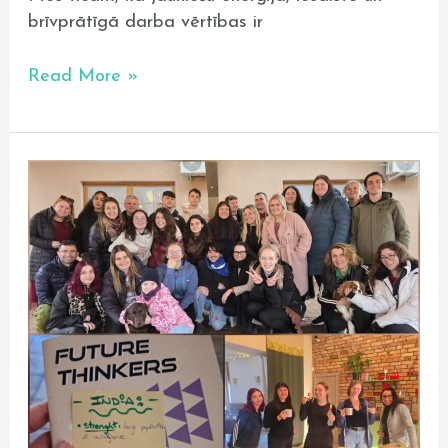
brīvprātīgā darba vērtības ir
Read More »
Nākotnes
domāšana
jaunatnes
darbā
–
gatavojamies
rītdienai
jau
šodien