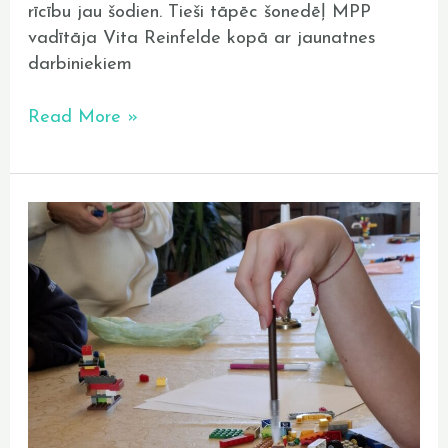
rīcību jau šodien. Tieši tāpēc šonedēļ MPP
vadītāja Vita Reinfelde kopā ar jaunatnes
darbiniekiem
Read More »
Oktobris
“Mums
pieder
pasaule”
–
mēnesis,
kas
apliecināja
līdzdalības
spēku