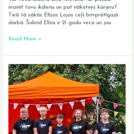
mainīt tavu ikdienu un pat nākotnes karjeru?
Tieši tā sākās Elīzas Lojas ceļš brīvprātīgajā
darbā. Šobrīd Elīza ir 21 gadu veca un jau
Read More »
Bauskas
novada
svētki
Mežotnes
pilskalnā:
Spēles,
stāsti
un
radošums