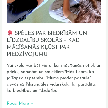
SPĒLES PAR BIEDRĪBĀM UN
LĪDZDALĪBU SKOLĀS – KAD
MĀCĪŠANĀS KĻŪST PAR
PIEDZĪVOJUMU
Vai skola var būt vieta, kur mācīšanās notiek ar
prieku, sarunām un smiekliem?Mēs ticam, ka
jā.Tāpēc septembrī “Mums pieder pasaule”
devās uz Pilsrundāles vidusskolu, lai parādītu,
ka biedrības un līdzdalība
Read More »