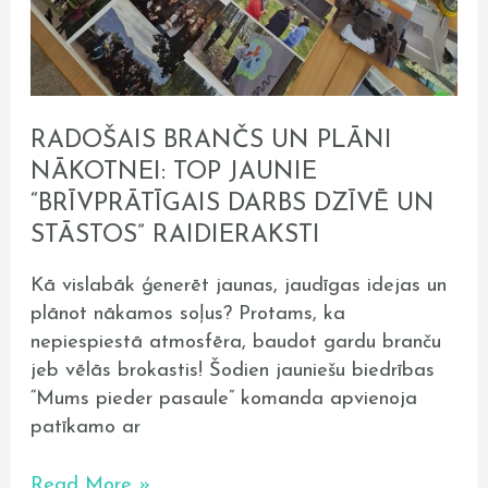
RADOŠAIS BRANČS UN PLĀNI
NĀKOTNEI: TOP JAUNIE
“BRĪVPRĀTĪGAIS DARBS DZĪVĒ UN
STĀSTOS” RAIDIERAKSTI
Kā vislabāk ģenerēt jaunas, jaudīgas idejas un
plānot nākamos soļus? Protams, ka
nepiespiestā atmosfēra, baudot gardu branču
jeb vēlās brokastis! Šodien jauniešu biedrības
“Mums pieder pasaule” komanda apvienoja
patīkamo ar
Read More »