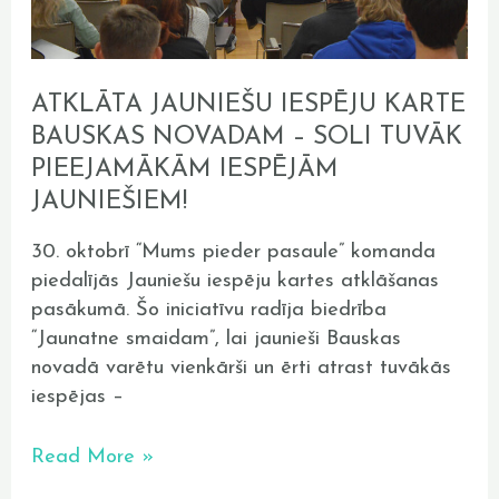
tuvāk
pieejamākām
iespējām
jauniešiem!
ATKLĀTA JAUNIEŠU IESPĒJU KARTE
BAUSKAS NOVADAM – SOLI TUVĀK
PIEEJAMĀKĀM IESPĒJĀM
JAUNIEŠIEM!
30. oktobrī “Mums pieder pasaule” komanda
piedalījās Jauniešu iespēju kartes atklāšanas
pasākumā. Šo iniciatīvu radīja biedrība
“Jaunatne smaidam”, lai jaunieši Bauskas
novadā varētu vienkārši un ērti atrast tuvākās
iespējas –
Read More »