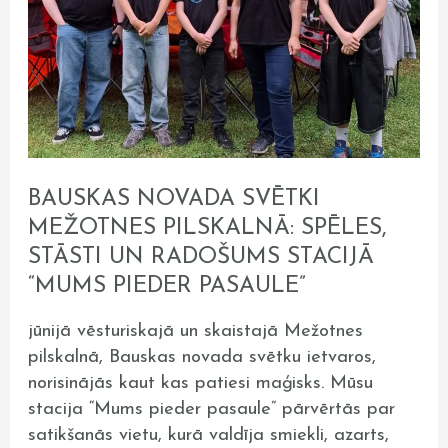
stacijā
“Mums
pieder
pasaule”
BAUSKAS NOVADA SVĒTKI
MEŽOTNES PILSKALNĀ: SPĒLES,
STĀSTI UN RADOŠUMS STACIJĀ
“MUMS PIEDER PASAULE”
jūnijā vēsturiskajā un skaistajā Mežotnes
pilskalnā, Bauskas novada svētku ietvaros,
norisinājās kaut kas patiesi maģisks. Mūsu
stacija “Mums pieder pasaule” pārvērtās par
satikšanās vietu, kurā valdīja smiekli, azarts,