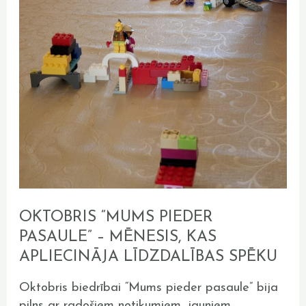
OKTOBRIS “MUMS PIEDER
PASAULE” – MĒNESIS, KAS
APLIECINĀJA LĪDZDALĪBAS SPĒKU
Oktobris biedrībai “Mums pieder pasaule” bija
pilns ar radošiem notikumiem, jauniem