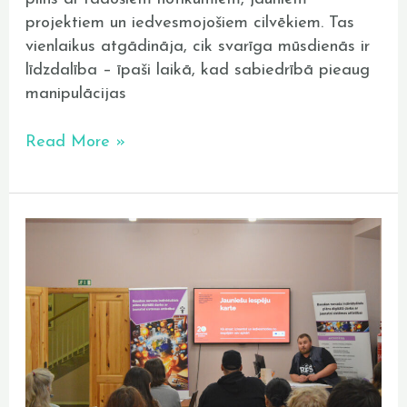
projektiem un iedvesmojošiem cilvēkiem. Tas
vienlaikus atgādināja, cik svarīga mūsdienās ir
līdzdalība – īpaši laikā, kad sabiedrībā pieaug
manipulācijas
Read More »
Atklāta
Jauniešu
iespēju
karte
Bauskas
novadam
–
soli