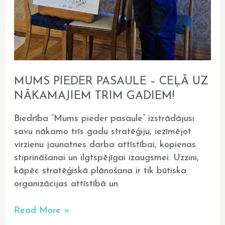
MUMS PIEDER PASAULE – CEĻĀ UZ
NĀKAMAJIEM TRIM GADIEM!
Biedrība “Mums pieder pasaule” izstrādājusi
savu nākamo trīs gadu stratēģiju, iezīmējot
virzienu jaunatnes darba attīstībai, kopienas
stiprināšanai un ilgtspējīgai izaugsmei. Uzzini,
kāpēc stratēģiskā plānošana ir tik būtiska
organizācijas attīstībā un
Read More »