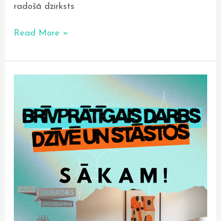
radošā dzirksts
Read More »
Biedrība
“Mums
pieder
pasaule”
uzsāk
jaunu
projektu
“Brīvprātīgais
darbs
dzīvē
un