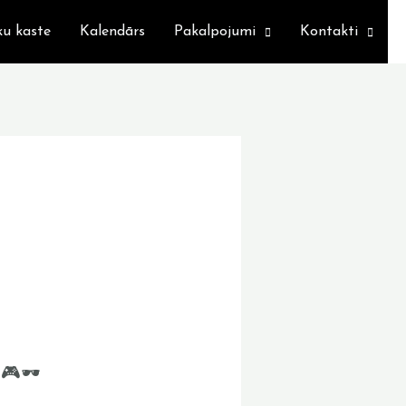
ku kaste
Kalendārs
Pakalpojumi
Kontakti
🎮🕶️