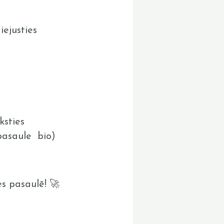
iejusties
ksties
pasaule bio)
s pasaulē! 🚀