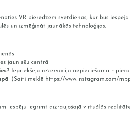
noties VR pieredzēm svētdienās, kur būs iespēja 
lēs un izmēģināt jaunākās tehnoloģijas.
ienās
es jauniešu centrā
ies?
Iepriekšēja rezervācija nepieciešama – piera
upā
! (Saiti meklē https://www.instagram.com/mp
 iespēju iegrimt aizraujošajā virtuālās realitāte