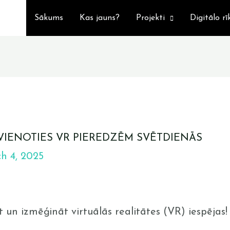
Sākums
Kas jauns?
Projekti
Digitālo rī
VIENOTIES VR PIEREDZĒM SVĒTDIENĀS
h 4, 2025
t un izmēģināt virtuālās realitātes (VR) iespējas! 