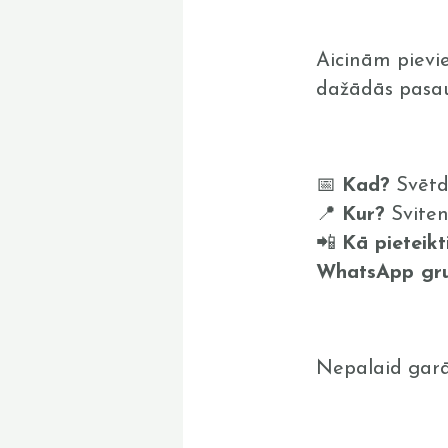
Aicinām pievie
dažādās pasau
📅
Kad?
Svētd
📍
Kur?
Sviten
📲
Kā pieteikt
WhatsApp gr
Nepalaid garām