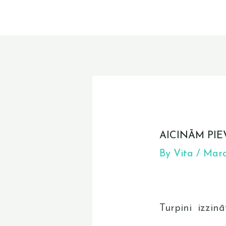
Skip
to
content
Post
navigation
AICINĀM PIE
By
Vita
/
Marc
Turpini izzinā